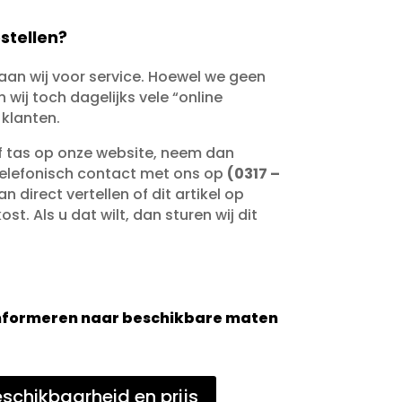
stellen?
taan wij voor service. Hoewel we geen
wij toch dagelijks vele “online
 klanten.
of tas op onze website, neem dan
telefonisch contact met ons op
(0317 –
an direct vertellen of dit artikel op
st. Als u dat wilt, dan sturen wij dit
 informeren naar beschikbare maten
schikbaarheid en prijs