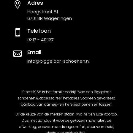
Adres

Hoogstraat 81
6701 BR Wageningen
Telefoon

0317 - 412137
Email

info@biggelaar-schoenen.nl
Sinds 1956 is het familiebedrijf “Van den Biggelaar
schoenen & accessoires” het adres voor een gevarieerd
aanbod van dames- en herenschoenen en tassen.
Bij de keuze van de merken staan kwaliteit en luxe voorop.
Dus met aandacht voor de gekozen materialen, de
afwerking, pasvorm en draagcomfort, duurzaamheid,
design en exclusiviteit.