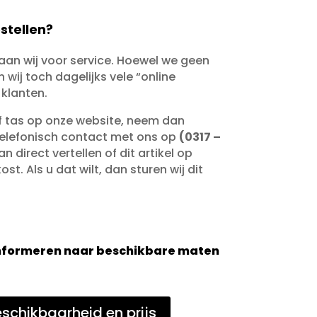
stellen?
taan wij voor service. Hoewel we geen
wij toch dagelijks vele “online
 klanten.
of tas op onze website, neem dan
telefonisch contact met ons op
(0317 –
an direct vertellen of dit artikel op
st. Als u dat wilt, dan sturen wij dit
 informeren naar beschikbare maten
schikbaarheid en prijs