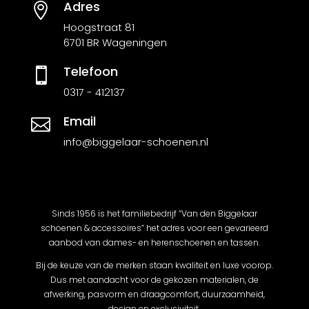
Adres

Hoogstraat 81
6701 BR Wageningen
Telefoon

0317 - 412137
Email

info@biggelaar-schoenen.nl
Sinds 1956 is het familiebedrijf “Van den Biggelaar
schoenen & accessoires” het adres voor een gevarieerd
aanbod van dames- en herenschoenen en tassen.
Bij de keuze van de merken staan kwaliteit en luxe voorop.
Dus met aandacht voor de gekozen materialen, de
afwerking, pasvorm en draagcomfort, duurzaamheid,
design en exclusiviteit.