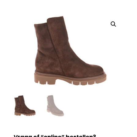
Vraag of “online” bestellen?