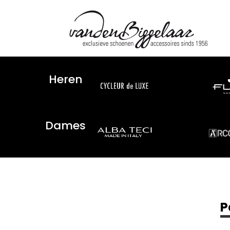
Heren
Dames
P