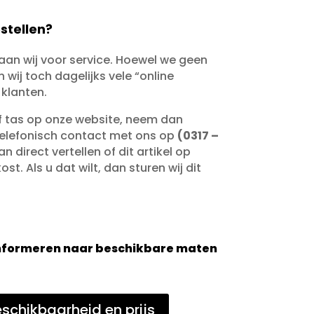
stellen?
taan wij voor service. Hoewel we geen
wij toch dagelijks vele “online
 klanten.
of tas op onze website, neem dan
telefonisch contact met ons op
(0317 –
an direct vertellen of dit artikel op
st. Als u dat wilt, dan sturen wij dit
 informeren naar beschikbare maten
schikbaarheid en prijs