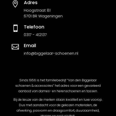
Adres

Hoogstraat 81
6701 BR Wageningen
Telefoon

0317 - 412137
Email

info@biggelaar-schoenen.nl
Sinds 1956 is het familiebedrijf “Van den Biggelaar
schoenen & accessoires” het adres voor een gevarieerd
aanbod van dames- en herenschoenen en tassen.
Bij de keuze van de merken staan kwaliteit en luxe voorop.
Dus met aandacht voor de gekozen materialen, de
afwerking, pasvorm en draagcomfort, duurzaamheid,
design en exclusiviteit.