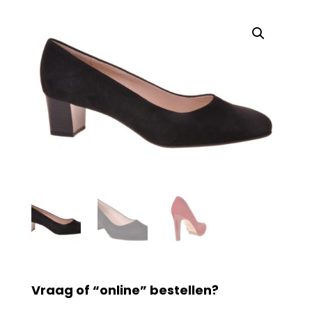
Vraag of “online” bestellen?