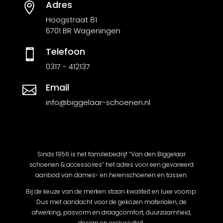
Adres

Hoogstraat 81
6701 BR Wageningen
Telefoon

0317 - 412137
Email

info@biggelaar-schoenen.nl
Sinds 1956 is het familiebedrijf “Van den Biggelaar
schoenen & accessoires” het adres voor een gevarieerd
aanbod van dames- en herenschoenen en tassen.
Bij de keuze van de merken staan kwaliteit en luxe voorop.
Dus met aandacht voor de gekozen materialen, de
afwerking, pasvorm en draagcomfort, duurzaamheid,
design en exclusiviteit.