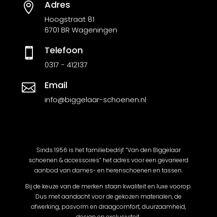
Adres

Hoogstraat 81
6701 BR Wageningen
Telefoon

0317 - 412137
Email

info@biggelaar-schoenen.nl
Sinds 1956 is het familiebedrijf “Van den Biggelaar
schoenen & accessoires” het adres voor een gevarieerd
aanbod van dames- en herenschoenen en tassen.
Bij de keuze van de merken staan kwaliteit en luxe voorop.
Dus met aandacht voor de gekozen materialen, de
afwerking, pasvorm en draagcomfort, duurzaamheid,
design en exclusiviteit.