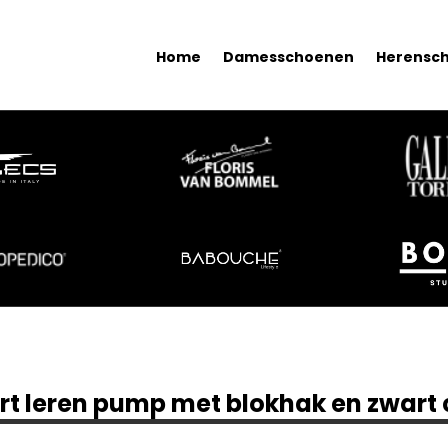
Home
Damesschoenen
Herensc
art leren pump met blokhak en zwart