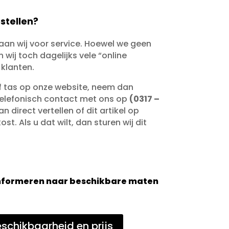
stellen?
taan wij voor service. Hoewel we geen
wij toch dagelijks vele “online
 klanten.
of tas op onze website, neem dan
telefonisch contact met ons op
(0317 –
an direct vertellen of dit artikel op
st. Als u dat wilt, dan sturen wij dit
 informeren naar beschikbare maten
schikbaarheid en prijs