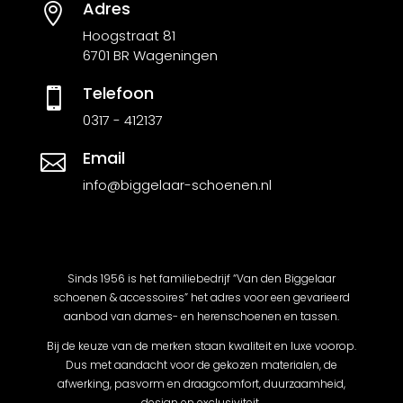
Adres

Hoogstraat 81
6701 BR Wageningen
Telefoon

0317 - 412137
Email

info@biggelaar-schoenen.nl
Sinds 1956 is het familiebedrijf “Van den Biggelaar
schoenen & accessoires” het adres voor een gevarieerd
aanbod van dames- en herenschoenen en tassen.
Bij de keuze van de merken staan kwaliteit en luxe voorop.
Dus met aandacht voor de gekozen materialen, de
afwerking, pasvorm en draagcomfort, duurzaamheid,
design en exclusiviteit.