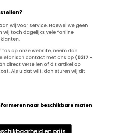
stellen?
taan wij voor service. Hoewel we geen
wij toch dagelijks vele “online
 klanten.
of tas op onze website, neem dan
telefonisch contact met ons op
(0317 –
an direct vertellen of dit artikel op
st. Als u dat wilt, dan sturen wij dit
 informeren naar beschikbare maten
schikbaarheid en prijs