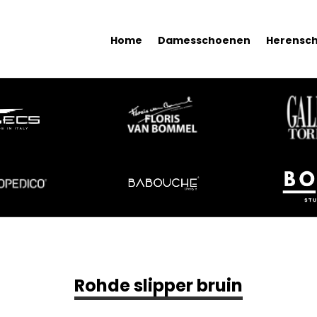
Home
Damesschoenen
Herensc
Rohde slipper bruin