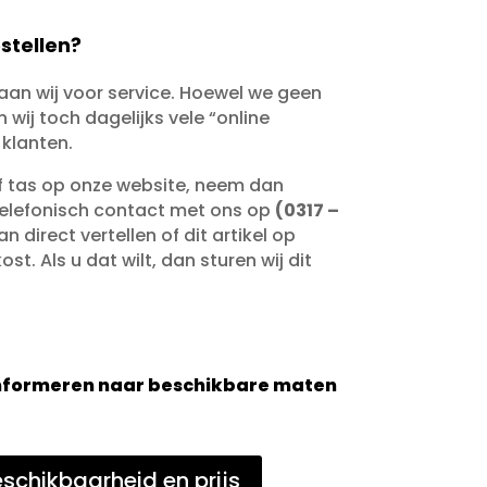
stellen?
taan wij voor service. Hoewel we geen
wij toch dagelijks vele “online
 klanten.
of tas op onze website, neem dan
telefonisch contact met ons op
(0317 –
an direct vertellen of dit artikel op
st. Als u dat wilt, dan sturen wij dit
 informeren naar beschikbare maten
schikbaarheid en prijs