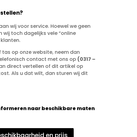
stellen?
taan wij voor service. Hoewel we geen
wij toch dagelijks vele “online
 klanten.
of tas op onze website, neem dan
telefonisch contact met ons op
(0317 –
an direct vertellen of dit artikel op
st. Als u dat wilt, dan sturen wij dit
 informeren naar beschikbare maten
schikbaarheid en prijs