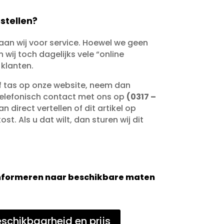
stellen?
taan wij voor service. Hoewel we geen
wij toch dagelijks vele “online
 klanten.
of tas op onze website, neem dan
telefonisch contact met ons op
(0317 –
an direct vertellen of dit artikel op
st. Als u dat wilt, dan sturen wij dit
 informeren naar beschikbare maten
schikbaarheid en prijs