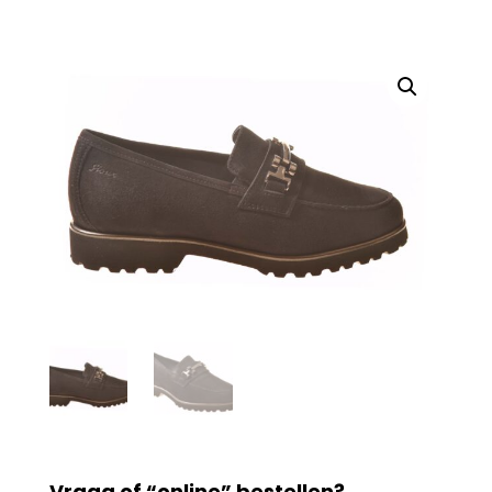
Vraag of “online” bestellen?