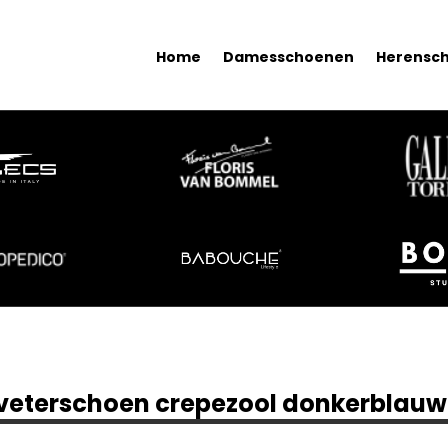
Home
Damesschoenen
Herensc
 veterschoen crepezool donkerblauw