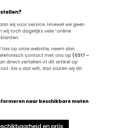
stellen?
taan wij voor service. Hoewel we geen
wij toch dagelijks vele “online
 klanten.
of tas op onze website, neem dan
telefonisch contact met ons op
(0317 –
an direct vertellen of dit artikel op
st. Als u dat wilt, dan sturen wij dit
 informeren naar beschikbare maten
schikbaarheid en prijs