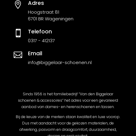
Adres

Hoogstraat 81
6701 BR Wageningen
Telefoon

0317 - 412137
Email

info@biggelaar-schoenen.nl
Sinds 1956 is het familiebedrijf “Van den Biggelaar
schoenen & accessoires” het adres voor een gevarieerd
aanbod van dames- en herenschoenen en tassen.
Bij de keuze van de merken staan kwaliteit en luxe voorop.
Dus met aandacht voor de gekozen materialen, de
afwerking, pasvorm en draagcomfort, duurzaamheid,
design en exclusiviteit.