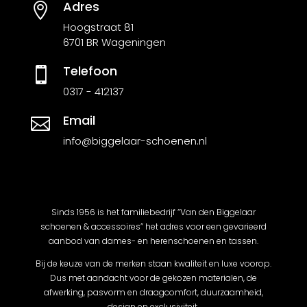
Adres

Hoogstraat 81
6701 BR Wageningen
Telefoon

0317 - 412137
Email

info@biggelaar-schoenen.nl
Sinds 1956 is het familiebedrijf “Van den Biggelaar
schoenen & accessoires” het adres voor een gevarieerd
aanbod van dames- en herenschoenen en tassen.
Bij de keuze van de merken staan kwaliteit en luxe voorop.
Dus met aandacht voor de gekozen materialen, de
afwerking, pasvorm en draagcomfort, duurzaamheid,
design en exclusiviteit.