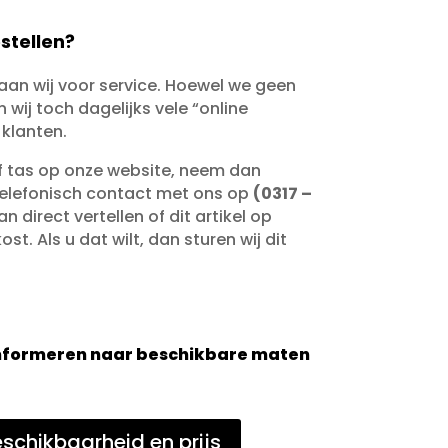
stellen?
taan wij voor service. Hoewel we geen
wij toch dagelijks vele “online
 klanten.
of tas op onze website, neem dan
telefonisch contact met ons op
(0317 –
an direct vertellen of dit artikel op
st. Als u dat wilt, dan sturen wij dit
 informeren naar beschikbare maten
schikbaarheid en prijs