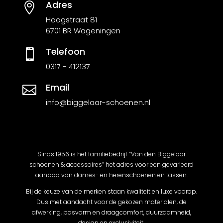
Adres

Hoogstraat 81
6701 BR Wageningen
Telefoon

0317 - 412137
Email

info@biggelaar-schoenen.nl
Sinds 1956 is het familiebedrijf “Van den Biggelaar
schoenen & accessoires” het adres voor een gevarieerd
aanbod van dames- en herenschoenen en tassen.
Bij de keuze van de merken staan kwaliteit en luxe voorop.
Dus met aandacht voor de gekozen materialen, de
afwerking, pasvorm en draagcomfort, duurzaamheid,
design en exclusiviteit.