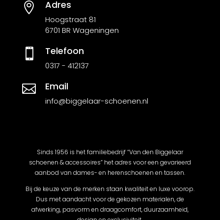
Adres

Hoogstraat 81
6701 BR Wageningen
Telefoon

0317 - 412137
Email

info@biggelaar-schoenen.nl
Sinds 1956 is het familiebedrijf “Van den Biggelaar
schoenen & accessoires” het adres voor een gevarieerd
aanbod van dames- en herenschoenen en tassen.
Bij de keuze van de merken staan kwaliteit en luxe voorop.
Dus met aandacht voor de gekozen materialen, de
afwerking, pasvorm en draagcomfort, duurzaamheid,
design en exclusiviteit.