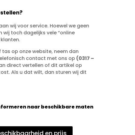
stellen?
taan wij voor service. Hoewel we geen
wij toch dagelijks vele “online
 klanten.
of tas op onze website, neem dan
telefonisch contact met ons op
(0317 –
an direct vertellen of dit artikel op
st. Als u dat wilt, dan sturen wij dit
 informeren naar beschikbare maten
schikbaarheid en prijs