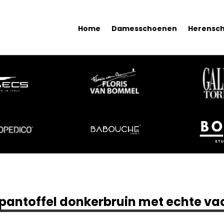
Home
Damesschoenen
Herensc
antoffel donkerbruin met echte va