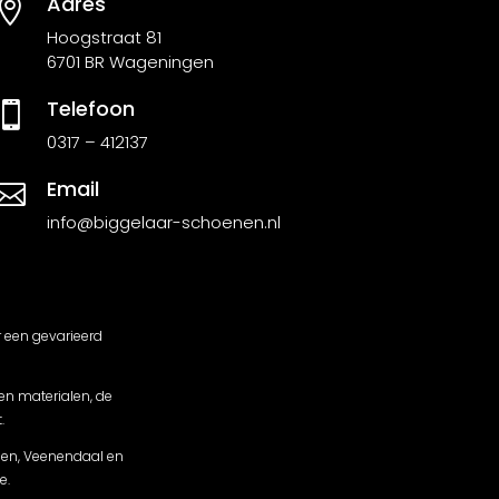
Adres

Hoogstraat 81
6701 BR Wageningen
Telefoon

0317 – 412137
Email

info@biggelaar-schoenen.nl
r een gevarieerd
en materialen, de
.
nen, Veenendaal en
e.