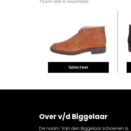
Toont alle 4 resultaten
Over v/d Biggelaar
De naam ‘Van den Biggelaar schoenen &