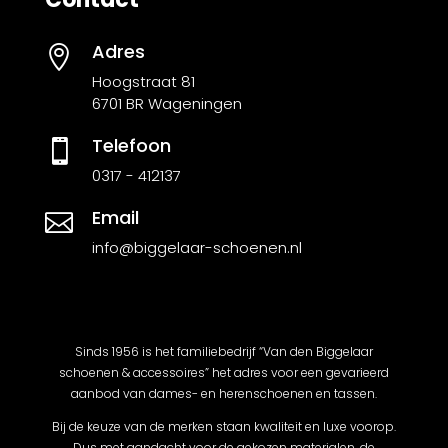
Adres

Hoogstraat 81
6701 BR Wageningen
Telefoon

0317 - 412137
Email

info@biggelaar-schoenen.nl
Sinds 1956 is het familiebedrijf “Van den Biggelaar
schoenen & accessoires” het adres voor een gevarieerd
aanbod van dames- en herenschoenen en tassen.
Bij de keuze van de merken staan kwaliteit en luxe voorop.
Dus met aandacht voor de gekozen materialen, de