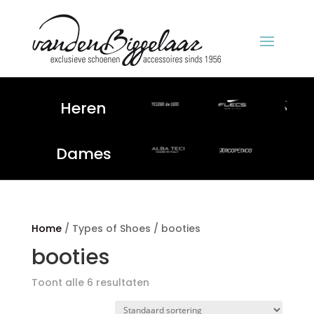
Heren
Dames
Home
/ Types of Shoes / booties
booties
Toont alle 6 resultaten