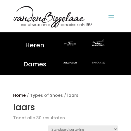
Heren
Dames
Home
/ Types of Shoes / laars
laars
Toont alle 30 resultaten