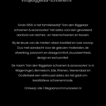
info@biggelaar-schoenen.nl
Sinds 1956 is het familiebedrijf “Van den Biggelaar
schoenen & accessoires” het adres voor een gevarieerd
aanbod van dames- en herenschoenen en tassen.
Bij de keuze van de merken staan kwaliteit en luxe voorop.
Dus met aandacht voor de gekozen materialen, de
afwerking, pasvorm en draagcomfort, duurzaamheid,
design en exclusiviteit.
De naam ‘Van den Biggelaar schoenen & accessoires’ is in
Wageningen, Bennekom, Ede, Rhenen, Veenendaal en
Oosterbeek een vertrouwd adres als het gaat om
kwalitatieve schoenenmode.
Ontwerp site | Wegaancommuniceren.nl