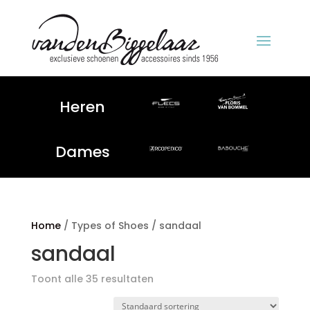
Heren
Dames
Home
/ Types of Shoes / sandaal
sandaal
Toont alle 35 resultaten