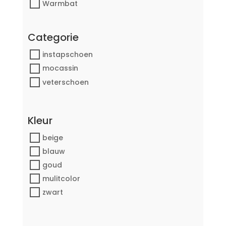
Warmbat
Categorie
instapschoen
mocassin
veterschoen
Kleur
beige
blauw
goud
mulitcolor
zwart