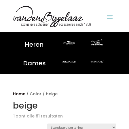
Heren
Dames
Home
/ Color / beige
beige
Toont alle 81 resultaten