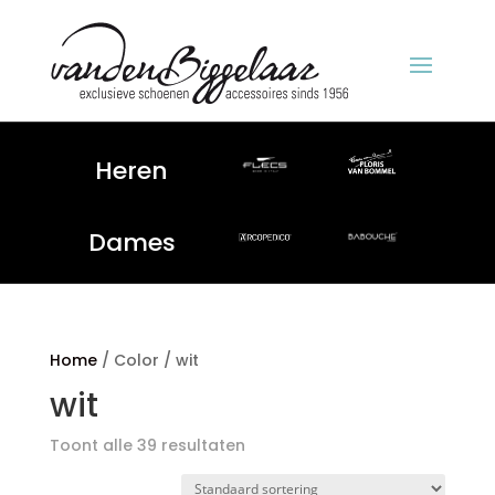
Heren
Dames
Home
/ Color / wit
wit
Toont alle 39 resultaten