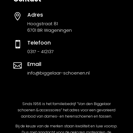
Adres

Hoogstraat 81
6701 BR Wageningen
Telefoon

0317 - 412137
Email

info@biggelaar-schoenen.nl
Sinds 1956 is het familiebedrijf “Van den Biggelaar
schoenen & accessoires” het adres voor een gevarieerd
aanbod van dames- en herenschoenen en tassen.
Bij de keuze van de merken staan kwaliteit en luxe voorop.
Dus met aandacht voor de gekozen materialen, de